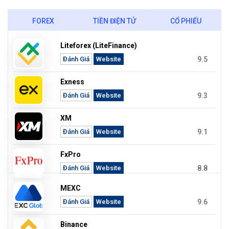
FOREX
TIỀN ĐIỆN TỬ
CỔ PHIẾU
Liteforex (LiteFinance)
9.5
Đánh Giá
Website
Exness
9.3
Đánh Giá
Website
XM
9.1
Đánh Giá
Website
FxPro
8.8
Đánh Giá
Website
MEXC
9.6
Đánh Giá
Website
Binance