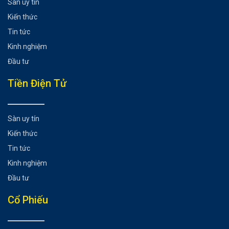
Sàn uy tín
Ý nghĩa các chỉ số VNindex quan trọng
Kiến thức
Thể hiện tâm lý của các trader
Tin tức
Thể hiện sự phát triển của nền kinh tế
Kinh nghiệm
Thể hiện biến động của thị trường chứng khoán
Đầu tư
Kết luận
Có thể bạn chưa biết
Tiền Điện Tử
Sàn uy tín
Kiến thức
Tin tức
Kinh nghiệm
Đầu tư
Cổ Phiếu