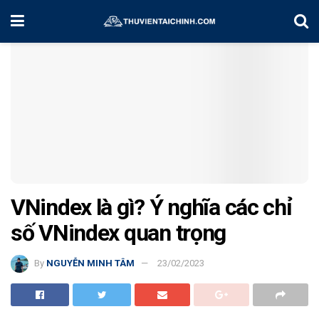
Home
Chứng Khoán Việt Nam
VNindex là gì? Ý nghĩa các chỉ
số VNindex quan trọng
By
NGUYỄN MINH TÂM
23/02/2023