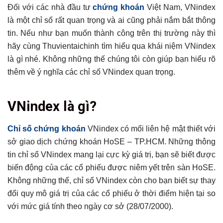
Đối với các nhà đầu tư
chứng khoán
Việt Nam, VNindex
là một chỉ số rất quan trọng và ai cũng phải nắm bắt thông
tin. Nếu như bạn muốn thành công trên thị trường này thì
hãy cùng Thuvientaichinh tìm hiểu qua khái niệm VNindex
là gì nhé. Không những thế chúng tôi còn giúp bạn hiểu rõ
thêm về ý nghĩa các chỉ số VNindex quan trọng.
Tổng hợp bài viết
VNindex là gì?
VNindex là gì?
Lịch sử biến động của chỉ số VNindex qua các năm
Chỉ số chứng khoán
VNindex có mối liên hệ mật thiết với
sở giao dịch chứng khoán HoSE – TP.HCM. Những thông
Ý nghĩa các chỉ số VNindex quan trọng
tin chỉ số VNindex mang lại cực kỳ giá trị, bạn sẽ biết được
Thể hiện tâm lý của các trader
biến động của các cổ phiếu được niêm yết trên sàn HoSE.
Thể hiện sự phát triển của nền kinh tế
Không những thế, chỉ số VNindex còn cho bạn biết sự thay
Thể hiện biến động của thị trường chứng khoán
đổi quy mô giá trị của các cổ phiếu ở thời điểm hiện tại so
Kết luận
với mức giá tính theo ngày cơ sở (28/07/2000).
Có thể bạn chưa biết