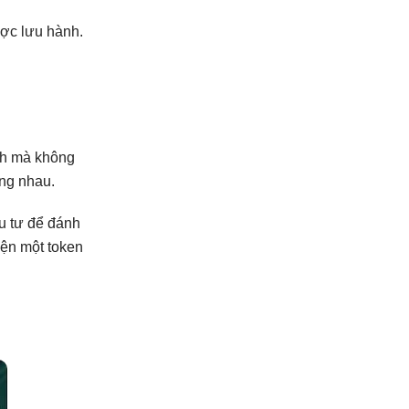
ược lưu hành.
nh mà không
ơng nhau.
u tư để đánh
iện một token