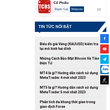
Cổ Phiếu
10
Đánh Giá
Website
TIN TỨC NỔI BẬT
Biểu đồ giá Vàng (XAUUSD) kiểm tra
lại mô hình hai đỉnh
Những Cách Bảo Mật Bitcoin Và Tiền
Điện Tử
MT4 là gì? Hướng dẫn cách sử dụng
MetaTrader 4 mới nhất 2023
MT5 là gì? Hướng dẫn cách sử dụng
MetaTrader 5 mới nhất 2023
Phân tích đa khung thời gian trong
giao dịch Forex