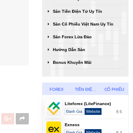
Sàn Tiền Điện Tử Uy Tín
Sàn Cổ Phiếu Việt Nam Uy Tín
Sàn Forex Lừa Đảo
Hướng Dẫn Sàn
Bonus Khuyến Mãi
FOREX
TIỀN ĐIỆN TỬ
CỔ PHIẾU
Liteforex (LiteFinance)
9.5
Đánh Giá
Website
Exness
9.3
Đánh Giá
Website