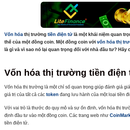
Vốn hóa
thị trường
tiền điện tử
là một khái niệm quan tr
thế của một đồng coin. Một đồng coin với
vốn hóa thị tr
là gì và vì sao nó lại quan trọng đối với nhà đầu tư? Hãy
Tổng hợp bài viết
Vốn hóa thị trường tiền điện 
Vốn hóa thị trường tiền điện tử là gì?
Vốn hóa thị trường tiền điện tử được tính như thế nào?
Vốn hóa thị trường là một chỉ số quan trọng giúp đánh giá giá 
Phân biệt vốn hóa thị trường với vốn hóa thị trường pha loãn
giá trị của tất cả các
token
đang lưu hành của một loại tiền đi
Phân loại dự án tiền điện tử theo vốn hóa thị trường
Với vai trò là thước đo quy mô và sự ổn định, vốn hóa thị tr
1. Vốn hóa khổng lồ
định đầu tư vào một đồng coin. Các trang web như
CoinMar
2. Vốn hóa lớn
tiền điện tử.
3. Vốn hóa trung bình