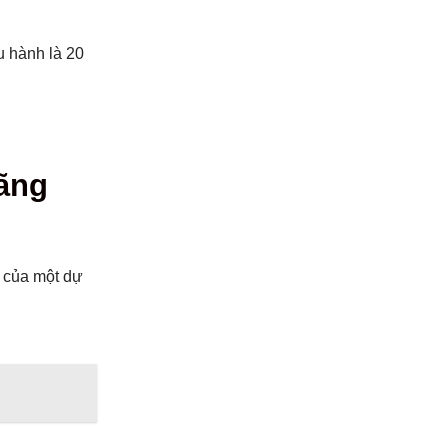
u hành là 20
oãng
ị của một dự