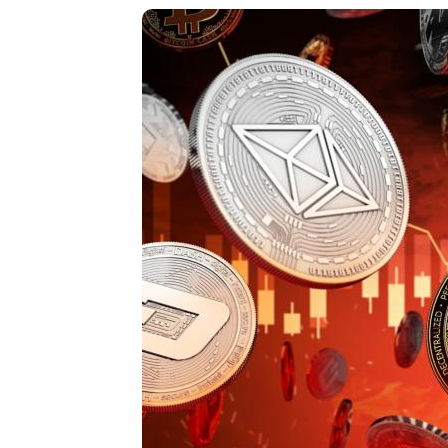
4. Vốn hóa thấp
5. Vốn hóa siêu nhỏ
Vai trò của vốn hóa thị trường tiền điện tử
Đo lường quy mô của thị trường tiền điện tử
Ảnh hưởng đến biến động giá
Có thể bạn chưa biết