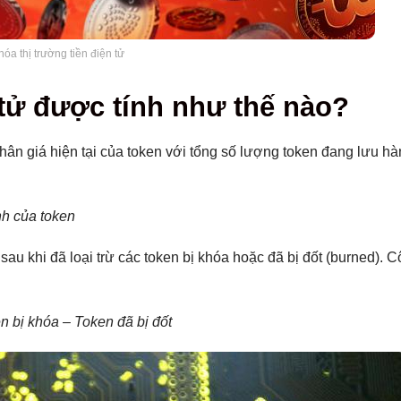
óa thị trường tiền điện tử
 tử được tính như thế nào?
ân giá hiện tại của token với tổng số lượng token đang lưu hàn
nh của token
au khi đã loại trừ các token bị khóa hoặc đã bị đốt (burned). 
 bị khóa – Token đã bị đốt