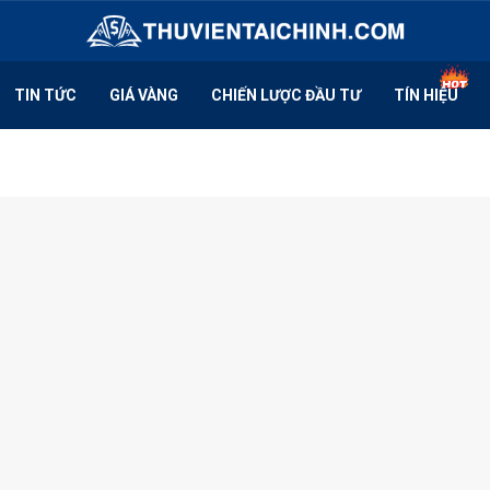
TIN TỨC
GIÁ VÀNG
CHIẾN LƯỢC ĐẦU TƯ
TÍN HIỆU