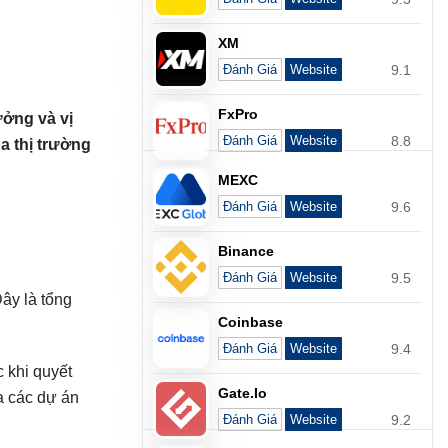
XM
9.1
Đánh Giá
Website
FxPro
ưởng và vị
8.8
Đánh Giá
Website
a thị trường
MEXC
9.6
Đánh Giá
Website
Binance
9.5
Đánh Giá
Website
Đây là tổng
Coinbase
9.4
Đánh Giá
Website
c khi quyết
Gate.io
a các dự án
9.2
Đánh Giá
Website