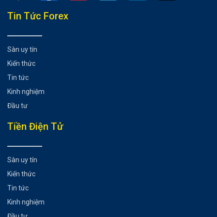
Tổng hợp bài viết
Tin Tức Forex
1. Đừng tự trách mình!
2. Tiếp tục luyện tập
Sàn uy tín
3. Đừng vội từ bỏ chiến lược giao dịch
Kiến thức
Có thể bạn chưa biết
Tin tức
Kinh nghiệm
Đầu tư
Tiền Điện Tử
Sàn uy tín
Kiến thức
Tin tức
Kinh nghiệm
Đầu tư