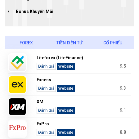
Bonus Khuyến Mãi
FOREX
TIỀN ĐIỆN TỬ
CỔ PHIẾU
Liteforex (LiteFinance)
9.5
Đánh Giá
Website
Exness
9.3
Đánh Giá
Website
XM
9.1
Đánh Giá
Website
FxPro
8.8
Đánh Giá
Website