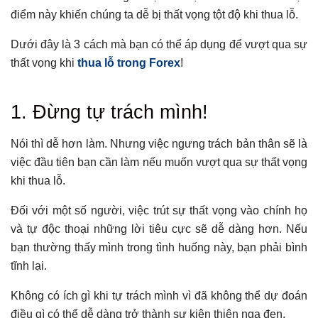
điểm này khiến chúng ta dễ bị thất vọng tột độ khi thua lỗ.
Dưới đây là 3 cách mà bạn có thể áp dụng để vượt qua sự
thất vọng khi
thua lỗ trong Forex
!
Tổng hợp bài viết
1. Đừng tự trách mình!
1. Đừng tự trách mình!
2. Tiếp tục luyện tập
Nói thì dễ hơn làm. Nhưng việc ngưng trách bản thân sẽ là
việc đầu tiên bạn cần làm nếu muốn vượt qua sự thất vọng
3. Đừng vội từ bỏ chiến lược giao dịch
khi thua lỗ.
Có thể bạn chưa biết
Đối với một số người, việc trút sự thất vọng vào chính họ
và tự độc thoại những lời tiêu cực sẽ dễ dàng hơn. Nếu
bạn thường thấy mình trong tình huống này, bạn phải bình
tĩnh lại.
Không có ích gì khi tự trách mình vì đã không thể dự đoán
điều gì có thể dễ dàng trở thành sự kiện thiên nga đen.