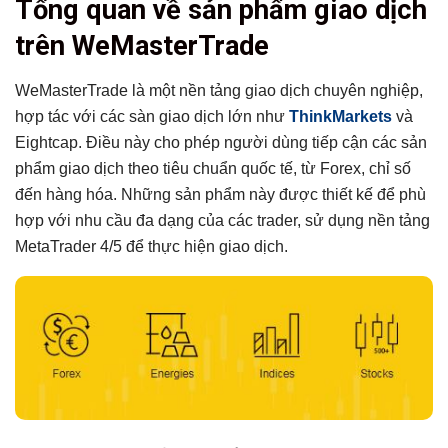
Tổng quan về sản phẩm giao dịch
Tổng quan về sản phẩm giao dịch trên WeMasterTrade
trên WeMasterTrade
Danh mục sản phẩm chính được phép giao dịch
Forex (Ngoại hối)
WeMasterTrade là một nền tảng giao dịch chuyên nghiệp,
Chỉ số (Indices)
hợp tác với các sàn giao dịch lớn như
ThinkMarkets
và
Hàng hóa (Commodities)
Eightcap. Điều này cho phép người dùng tiếp cận các sản
Crypto (Tiền mã hóa) – nếu có (tuỳ gói)
phẩm giao dịch theo tiêu chuẩn quốc tế, từ Forex, chỉ số
Những sản phẩm KHÔNG được phép giao dịch tại
đến hàng hóa. Những sản phẩm này được thiết kế để phù
WeMasterTrade
hợp với nhu cầu đa dạng của các trader, sử dụng nền tảng
Quy định về sản phẩm giao dịch trên từng gói thử thách
MetaTrader 4/5 để thực hiện giao dịch.
Mẹo lựa chọn sản phẩm giao dịch phù hợp
Trader mới nên ưu tiên Forex và Vàng
Trader giàu kinh nghiệm có thể tận dụng chỉ số
Câu hỏi thường gặp về sản phẩm giao dịch tại
WeMasterTrade
Có thể giao dịch trong cuối tuần không?
Có thể giữ lệnh qua đêm hay cuối tuần?