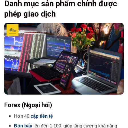
Danh mục sản phẩm chính được
Có hỗ trợ hedging, EA, copy trade không?
Kết luận
phép giao dịch
Có thể bạn chưa biết
Forex (Ngoại hối)
Hơn 40
cặp tiền tệ
Đòn bẩy
lên đến 1:100, giúp tăng cường khả năng