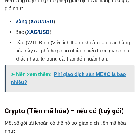
Nền tảng này cũng cho phép giao dịch các hàng hóa quý
giá như:
Vàng
(
XAU/USD
)
Bạc (
XAG/USD
)
Dầu (WTI, Brent)Với tính thanh khoản cao, các hàng
hóa này rất phù hợp cho nhiều chiến lược giao dịch
khác nhau, từ trung dài hạn đến ngắn hạn.
➤ Nên xem thêm:
Phí giao dịch sàn MEXC là bao
nhiêu?
Crypto (Tiền mã hóa) – nếu có (tuỳ gói)
Một số gói tài khoản có thể hỗ trợ giao dịch tiền mã hóa
như: