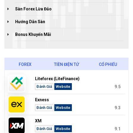
Sàn Forex Lừa Đảo
Hướng Dẫn Sàn
Bonus Khuyến Mãi
FOREX
TIỀN ĐIỆN TỬ
CỔ PHIẾU
Liteforex (LiteFinance)
9.5
Đánh Giá
Website
Exness
9.3
Đánh Giá
Website
XM
9.1
Đánh Giá
Website