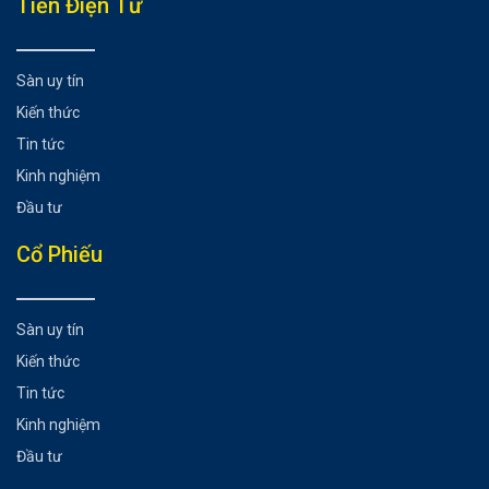
Tiền Điện Tử
Câu hỏi thường gặp về sản phẩm giao dịch tại
WeMasterTrade
Có thể giao dịch trong cuối tuần không?
Sàn uy tín
Có thể giữ lệnh qua đêm hay cuối tuần?
Kiến thức
Có hỗ trợ hedging, EA, copy trade không?
Tin tức
Kết luận
Kinh nghiệm
Có thể bạn chưa biết
Đầu tư
Cổ Phiếu
Sàn uy tín
Kiến thức
Tin tức
Kinh nghiệm
Đầu tư