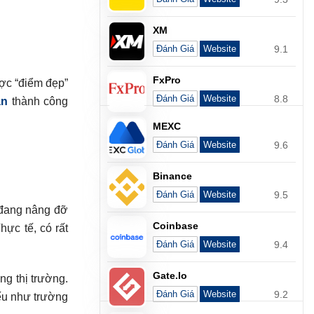
XM
9.1
Đánh Giá
Website
FxPro
ược “điểm đẹp”
8.8
Đánh Giá
Website
án
thành công
MEXC
9.6
Đánh Giá
Website
Binance
9.5
Đánh Giá
Website
g đang nâng đỡ
Coinbase
hực tế, có rất
9.4
Đánh Giá
Website
Gate.io
ng thị trường.
9.2
Đánh Giá
Website
Nếu như trường