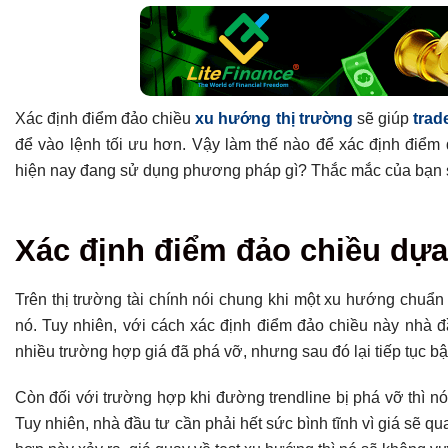
Xác định điểm đảo chiều
xu hướng thị trường
sẽ giúp
trad
để vào lệnh tối ưu hơn. Vậy làm thế nào để xác định điểm
hiện nay đang sử dụng phương pháp gì? Thắc mắc của bạn s
Tổng hợp bài viết
Xác định điểm đảo chiều dự
Xác định điểm đảo chiều dựa vào đường xu hướng
Xác định điểm đảo chiều xu hướng dựa trên các mô hình
Trên thị trường tài chính nói chung khi một xu hướng chuẩn
Mô hình đảo chiều vai đầu vai
nó. Tuy nhiên, với cách xác định điểm đảo chiều này nhà đầ
Mô hình nến Pin Bar
nhiều trường hợp giá đã phá vỡ, nhưng sau đó lại tiếp tục 
Xác định đảo chiều xu hướng dựa vào các chỉ báo kỹ thuật
Còn đối với trường hợp khi đường trendline bị phá vỡ thì n
Đường trung bình động MA
Tuy nhiên, nhà đầu tư cần phải hết sức bình tĩnh vì giá sẽ q
Chỉ báo Pivot Points