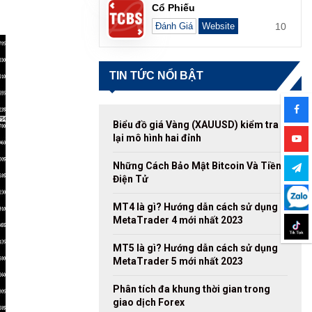
Cổ Phiếu
10
Đánh Giá
Website
TIN TỨC NỔI BẬT
Biểu đồ giá Vàng (XAUUSD) kiểm tra
lại mô hình hai đỉnh
Những Cách Bảo Mật Bitcoin Và Tiền
Điện Tử
MT4 là gì? Hướng dẫn cách sử dụng
MetaTrader 4 mới nhất 2023
MT5 là gì? Hướng dẫn cách sử dụng
MetaTrader 5 mới nhất 2023
Phân tích đa khung thời gian trong
giao dịch Forex