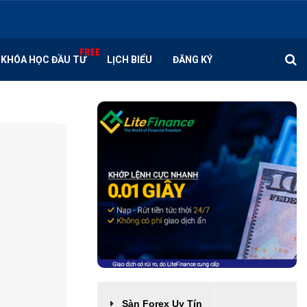
KHÓA HỌC ĐẦU TƯ
LỊCH BIỂU
ĐĂNG KÝ
Sàn Forex Uy Tín