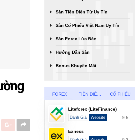
Sàn Tiền Điện Tử Uy Tín
Sàn Cổ Phiếu Việt Nam Uy Tín
Sàn Forex Lừa Đảo
Hướng Dẫn Sàn
Bonus Khuyến Mãi
rường
FOREX
TIỀN ĐIỆN TỬ
CỔ PHIẾU
Liteforex (LiteFinance)
9.5
Đánh Giá
Website
Exness
9.3
Đánh Giá
Website