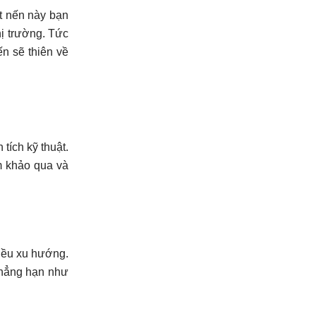
t nến này bạn
hị trường. Tức
n sẽ thiên về
tích kỹ thuật.
m khảo qua và
hiều xu hướng.
Chẳng hạn như