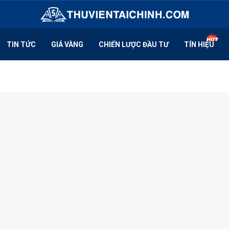
TIN TỨC
GIÁ VÀNG
CHIẾN LƯỢC ĐẦU TƯ
TÍN HIỆU