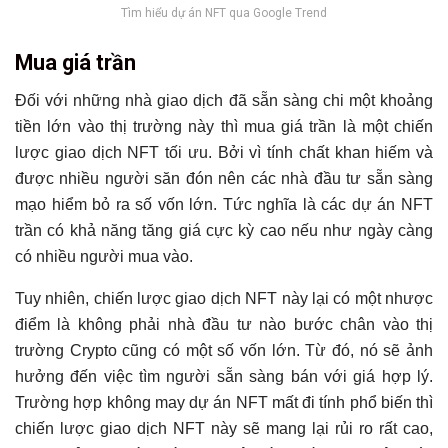
Tìm hiểu dự án NFT qua Google Trend
Mua giá trần
Đối với những nhà giao dịch đã sẵn sàng chi một khoảng
tiền lớn vào thị trường này thì mua giá trần là một chiến
lược giao dịch NFT tối ưu. Bởi vì tính chất khan hiếm và
được nhiều người săn đón nên các nhà đầu tư sẵn sàng
mạo hiểm bỏ ra số vốn lớn. Tức nghĩa là các dự án NFT
trần có khả năng tăng giá cực kỳ cao nếu như ngày càng
có nhiều người mua vào.
Tuy nhiên, chiến lược giao dịch NFT này lại có một nhược
điểm là không phải nhà đầu tư nào bước chân vào thị
trường Crypto cũng có một số vốn lớn. Từ đó, nó sẽ ảnh
hưởng đến việc tìm người sẵn sàng bán với giá hợp lý.
Trường hợp không may dự án NFT mất đi tính phổ biến thì
chiến lược giao dịch NFT này sẽ mang lại rủi ro rất cao,