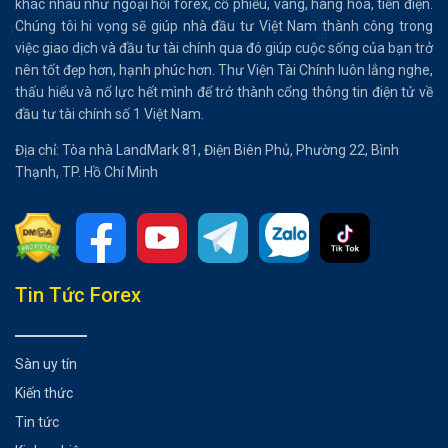
khác nhau như ngoại hối forex, cổ phiếu, vàng, hàng hóa, tiền điện.
Chúng tôi hi vọng sẽ giúp nhà đầu tư Việt Nam thành công trong
việc giao dịch và đầu tư tài chính qua đó giúp cuộc sống của bạn trở
nên tốt đẹp hơn, hạnh phúc hơn. Thư Viện Tài Chính luôn lắng nghe,
thấu hiểu và nổ lực hết mình để trở thành cổng thông tin điện tử về
đầu tư tài chính số 1 Việt Nam.
Địa chỉ: Tòa nhà LandMark 81, Điện Biên Phủ, Phường 22, Bình
Thạnh, TP. Hồ Chí Minh
Tổng hợp bài viết
Tin Tức Forex
Nếu muốn tham gia giao dịch NFT thì phải làm gì?
Những chiến lược giao dịch NFT hiệu quả
Sàn uy tín
Mua giá sàn
Kiến thức
Tìm hiểu dự án NFT qua Google Trend
Tin tức
Mua giá trần