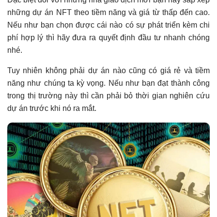
những dự án NFT theo tiềm năng và giá từ thấp đến cao.
Nếu như bạn chọn được cái nào có sự phát triển kèm chi
phí hợp lý thì hãy đưa ra quyết định đầu tư nhanh chóng
nhé.
Tuy nhiên không phải dự án nào cũng có giá rẻ và tiềm
năng như chúng ta kỳ vọng. Nếu như bạn đạt thành công
trong thị trường này thì cần phải bỏ thời gian nghiên cứu
dự án trước khi nó ra mắt.