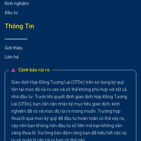
Kinh nghiệm
Đầu tư
Thông Tin
Giới thiệu
Liên hệ
Cảnh báo rủi ro
Giao dịch Hợp Đồng Tương Lai (CFDs) trên sử dụng ký quỹ
tồn tại mức độ rủi ro cao và có thể không phù hợp với tất cả
nhà đầu tư. Trước khi quyết định giao dịch Hợp Đồng Tương
Lai (CFDs), bạn cần cân nhắc kỹ mục tiêu giao dịch, kinh
nghiệm đã có và mức độ rủi ro mong muốn. Trường hợp
thua lỗ quá mức ký quỹ đã đầu tư hoàn toàn có thể xảy ra,
vậy nên bạn không nên đầu tư số tiền mà bạn không sẵn
sàng thua lỗ. Vui lòng bảo đảm rằng bạn đã hiểu hết các rủi
ro và quản lý các rủi ro bạn có thể gặp.