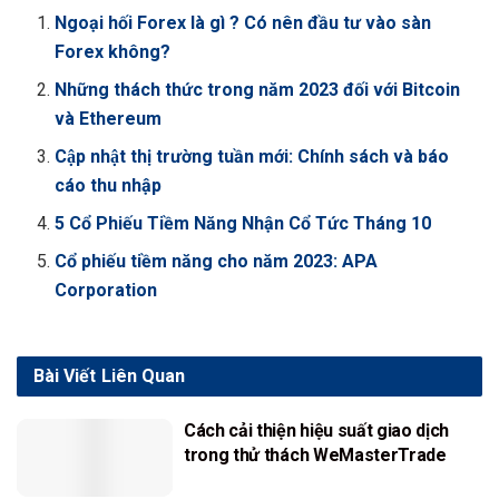
Ngoại hối Forex là gì ? Có nên đầu tư vào sàn
Forex không?
Những thách thức trong năm 2023 đối với Bitcoin
và Ethereum
Cập nhật thị trường tuần mới: Chính sách và báo
cáo thu nhập
5 Cổ Phiếu Tiềm Năng Nhận Cổ Tức Tháng 10
Cổ phiếu tiềm năng cho năm 2023: APA
Corporation
Bài Viết
Liên Quan
Cách cải thiện hiệu suất giao dịch
trong thử thách WeMasterTrade