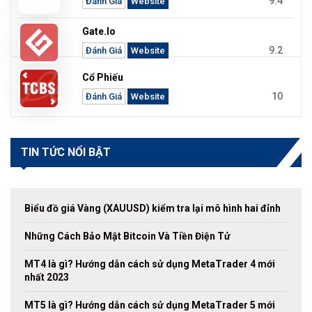
9.4
Đánh Giá
Website
Gate.io
9.2
Đánh Giá
Website
Cổ Phiếu
10
Đánh Giá
Website
TIN TỨC NỔI BẬT
Biểu đồ giá Vàng (XAUUSD) kiểm tra lại mô hình hai đỉnh
Những Cách Bảo Mật Bitcoin Và Tiền Điện Tử
MT4 là gì? Hướng dẫn cách sử dụng MetaTrader 4 mới
nhất 2023
MT5 là gì? Hướng dẫn cách sử dụng MetaTrader 5 mới