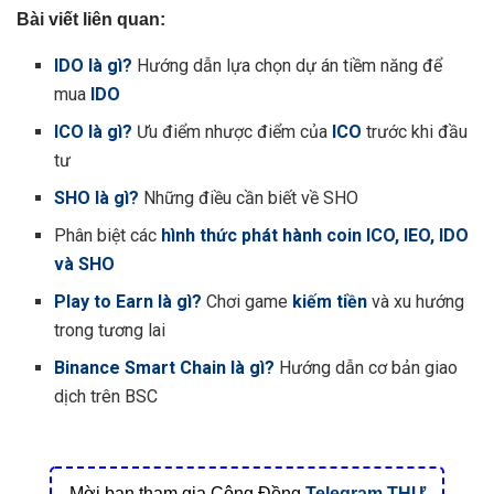
Bài viết liên quan:
IDO là gì?
Hướng dẫn lựa chọn dự án tiềm năng để
mua
IDO
ICO là gì?
Ưu điểm nhược điểm của
ICO
trước khi đầu
tư
SHO là gì?
Những điều cần biết về SHO
Phân biệt các
hình thức phát hành coin ICO, IEO, IDO
và SHO
Play to Earn là gì?
Chơi game
kiếm tiền
và xu hướng
trong tương lai
Binance Smart Chain là gì?
Hướng dẫn cơ bản giao
dịch trên BSC
Mời bạn tham gia Cộng Đồng
Telegram
THƯ