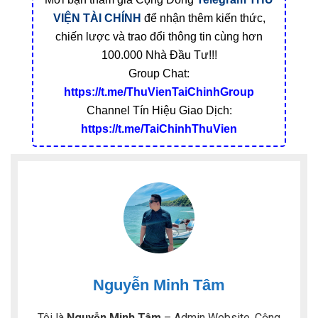
VIỆN TÀI CHÍNH
để nhận thêm kiến thức,
chiến lược và trao đổi thông tin cùng hơn
100.000 Nhà Đầu Tư!!!
Group Chat:
https://t.me/ThuVienTaiChinhGroup
Channel Tín Hiệu Giao Dịch:
https://t.me/TaiChinhThuVien
Nguyễn Minh Tâm
Tôi là
Nguyễn Minh Tâm
– Admin Website, Cộng