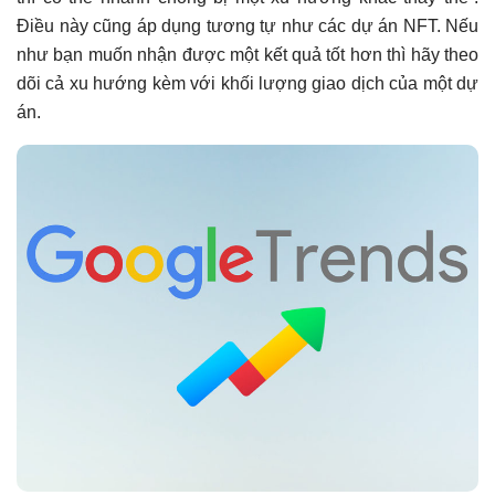
Điều này cũng áp dụng tương tự như các dự án NFT. Nếu
như bạn muốn nhận được một kết quả tốt hơn thì hãy theo
dõi cả xu hướng kèm với khối lượng giao dịch của một dự
án.