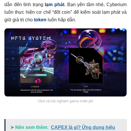
dẫn đến tình trạng
lạm phát
. Bạn yên tâm nhé, Cyberium
luôn thực hiện cơ chế “đốt coin” để kiểm soát lạm phát và
giữ giá trị cho
token
luôn hấp dẫn.
Chơi và trải nghiệm game miễn phí
➤ Nên xem thêm:
CAPEX là gì? Ứng dụng hiệu