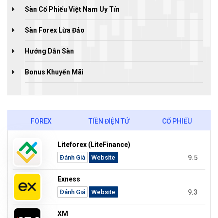
Sàn Cổ Phiếu Việt Nam Uy Tín
Sàn Forex Lừa Đảo
Hướng Dẫn Sàn
Bonus Khuyến Mãi
FOREX
TIỀN ĐIỆN TỬ
CỔ PHIẾU
Liteforex (LiteFinance)
9.5
Đánh Giá
Website
Exness
9.3
Đánh Giá
Website
XM