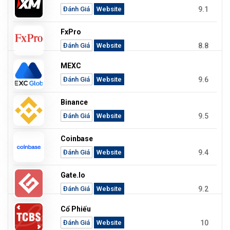
9.1
Đánh Giá
Website
FxPro
8.8
Đánh Giá
Website
MEXC
9.6
Đánh Giá
Website
Binance
9.5
Đánh Giá
Website
Coinbase
9.4
Đánh Giá
Website
Gate.io
9.2
Đánh Giá
Website
Cổ Phiếu
10
Đánh Giá
Website