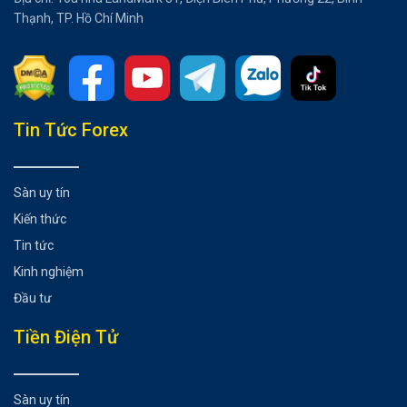
Thạnh, TP. Hồ Chí Minh
Tổng hợp bài viết
Tin Tức Forex
Cyberium là gì?
Đặc điểm nổi bật của Cyberium
Sàn uy tín
Sử dụng đồ họa đẹp mắt
Kiến thức
Cốt truyện trong game mang tính độc quyền
Tin tức
Chơi và trải nghiệm game miễn phí
Kinh nghiệm
Tìm hiểu chi tiết về ESPN Token và BREAK Token
Đầu tư
Có nên đầu tư Cyberium không?
Có thể bạn chưa biết
Tiền Điện Tử
Sàn uy tín