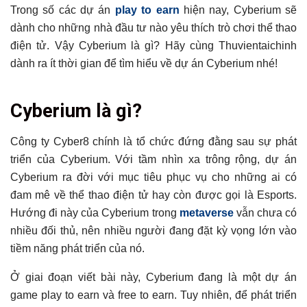
Trong số các dự án
play to earn
hiện nay, Cyberium sẽ
dành cho những nhà đầu tư nào yêu thích trò chơi thể thao
điện tử. Vậy Cyberium là gì? Hãy cùng Thuvientaichinh
dành ra ít thời gian để tìm hiểu về dự án Cyberium nhé!
Tổng hợp bài viết
Cyberium là gì?
Cyberium là gì?
Đặc điểm nổi bật của Cyberium
Công ty Cyber8 chính là tổ chức đứng đằng sau sự phát
triển của Cyberium. Với tầm nhìn xa trông rộng, dự án
Sử dụng đồ họa đẹp mắt
Cyberium ra đời với mục tiêu phục vụ cho những ai có
Cốt truyện trong game mang tính độc quyền
đam mê về thể thao điện tử hay còn được gọi là Esports.
Chơi và trải nghiệm game miễn phí
Hướng đi này của Cyberium trong
metaverse
vẫn chưa có
Tìm hiểu chi tiết về ESPN Token và BREAK Token
nhiều đối thủ, nên nhiều người đang đặt kỳ vọng lớn vào
Có nên đầu tư Cyberium không?
tiềm năng phát triển của nó.
Có thể bạn chưa biết
Ở giai đoạn viết bài này, Cyberium đang là một dự án
game play to earn và free to earn. Tuy nhiên, để phát triển