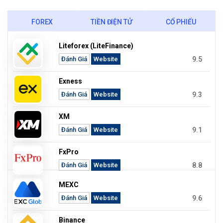
FOREX
TIỀN ĐIỆN TỬ
CỔ PHIẾU
Liteforex (LiteFinance)
9.5
Đánh Giá
Website
Exness
9.3
Đánh Giá
Website
XM
9.1
Đánh Giá
Website
FxPro
8.8
Đánh Giá
Website
MEXC
9.6
Đánh Giá
Website
Binance