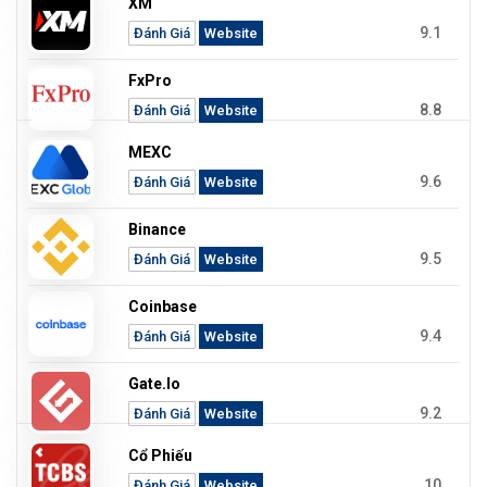
XM
9.1
Đánh Giá
Website
FxPro
8.8
Đánh Giá
Website
MEXC
9.6
Đánh Giá
Website
Binance
9.5
Đánh Giá
Website
Coinbase
9.4
Đánh Giá
Website
Gate.io
9.2
Đánh Giá
Website
Cổ Phiếu
10
Đánh Giá
Website