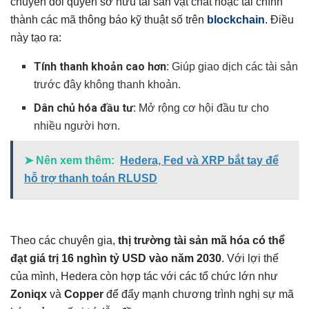
chuyển đổi quyền sở hữu tài sản vật chất hoặc tài chính
thành các mã thông báo kỹ thuật số trên
blockchain
. Điều
này tạo ra:
Tính thanh khoản cao hơn:
Giúp giao dịch các tài sản
trước đây không thanh khoản.
Dân chủ hóa đầu tư:
Mở rộng cơ hội đầu tư cho
nhiều người hơn.
➤ Nên xem thêm:
Hedera, Fed và XRP bắt tay để
hỗ trợ thanh toán RLUSD
Theo các chuyên gia,
thị trường tài sản mã hóa có thể
đạt giá trị 16 nghìn tỷ USD vào năm 2030
. Với lợi thế
của mình, Hedera còn hợp tác với các tổ chức lớn như
Zoniqx
và
Copper
để đẩy mạnh chương trình nghị sự mã