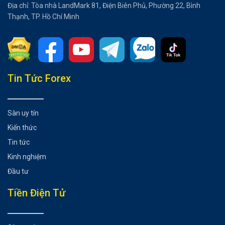
Địa chỉ: Tòa nhà LandMark 81, Điện Biên Phủ, Phường 22, Bình
Thạnh, TP. Hồ Chí Minh
Tổng hợp bài viết
Tin Tức Forex
RedSwan CRE tận dụng mạng lưới của Hedera
Tác động của quan hệ đối tác đến ngành bất động sản và
Sàn uy tín
thị trường crypto
Kiến thức
Ảnh hưởng đến giá trị HBAR
Kết luận
Tin tức
Có thể bạn chưa biết
Kinh nghiệm
Đầu tư
Tiền Điện Tử