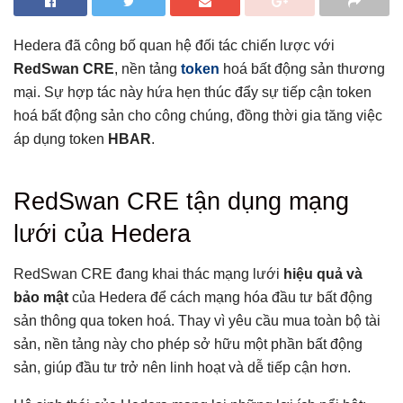
Hedera đã công bố quan hệ đối tác chiến lược với
RedSwan CRE
, nền tảng
token
hoá bất động sản thương
mại. Sự hợp tác này hứa hẹn thúc đẩy sự tiếp cận token
hoá bất động sản cho công chúng, đồng thời gia tăng việc
áp dụng token
HBAR
.
Tổng hợp bài viết
RedSwan CRE tận dụng mạng
RedSwan CRE tận dụng mạng lưới của Hedera
lưới của Hedera
Tác động của quan hệ đối tác đến ngành bất động sản và
thị trường crypto
RedSwan CRE đang khai thác mạng lưới
hiệu quả và
Ảnh hưởng đến giá trị HBAR
bảo mật
của Hedera để cách mạng hóa đầu tư bất động
Kết luận
sản thông qua token hoá. Thay vì yêu cầu mua toàn bộ tài
Có thể bạn chưa biết
sản, nền tảng này cho phép sở hữu một phần bất động
sản, giúp đầu tư trở nên linh hoạt và dễ tiếp cận hơn.