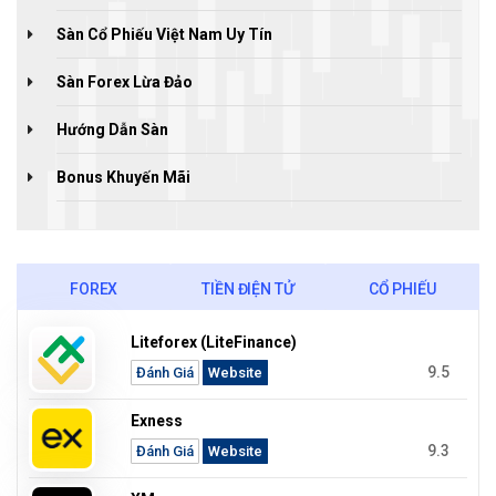
Sàn Cổ Phiếu Việt Nam Uy Tín
Sàn Forex Lừa Đảo
Hướng Dẫn Sàn
Bonus Khuyến Mãi
FOREX
TIỀN ĐIỆN TỬ
CỔ PHIẾU
Liteforex (LiteFinance)
9.5
Đánh Giá
Website
Exness
9.3
Đánh Giá
Website