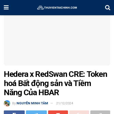
Home
Tin tức
Hedera x RedSwan CRE: Token
hoá Bất động sản và Tiềm
Năng Của HBAR
By
NGUYỄN MINH TÂM
21/12/2024