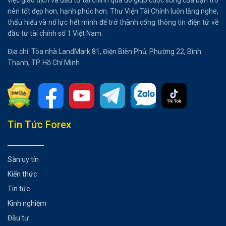
việc giao dịch và đầu tư tài chính qua đó giúp cuộc sống của bạn trở
nên tốt đẹp hơn, hạnh phúc hơn. Thư Viện Tài Chính luôn lắng nghe,
thấu hiểu và nổ lực hết mình để trở thành cổng thông tin điện tử về
đầu tư tài chính số 1 Việt Nam.
Địa chỉ: Tòa nhà LandMark 81, Điện Biên Phủ, Phường 22, Bình
Thạnh, TP. Hồ Chí Minh
Tổng hợp bài viết
Tin Tức Forex
Các bước để đăng ký tài khoản sàn Kraken
Hướng dẫn cách xác minh tài khoản Kraken
Sàn uy tín
Có thể bạn chưa biết
Kiến thức
Tin tức
Kinh nghiệm
Đầu tư