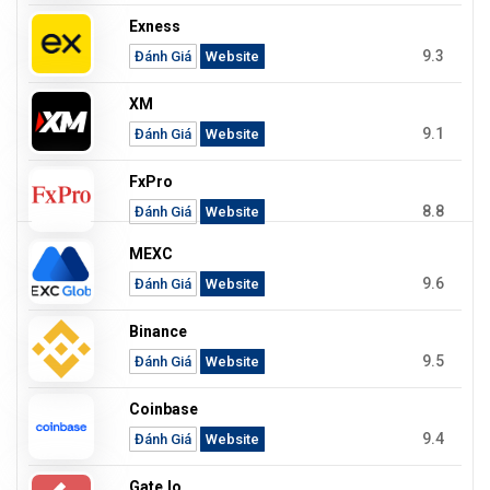
Exness
9.3
Đánh Giá
Website
XM
9.1
Đánh Giá
Website
FxPro
8.8
Đánh Giá
Website
MEXC
9.6
Đánh Giá
Website
Binance
9.5
Đánh Giá
Website
Coinbase
9.4
Đánh Giá
Website
Gate.io