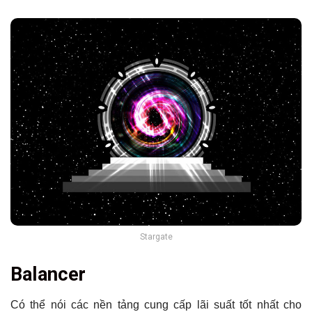
Stargate
Balancer
Có thể nói các nền tảng cung cấp lãi suất tốt nhất cho