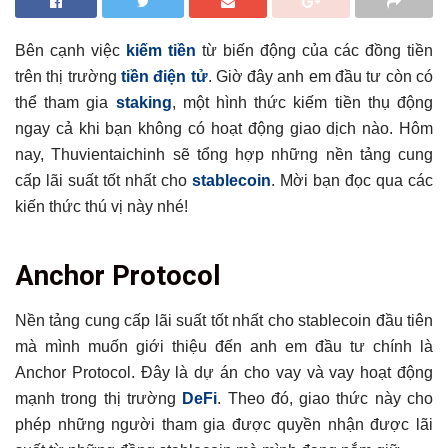
Bên cạnh việc
kiếm tiền
từ biến động của các đồng tiền
trên thị trường
tiền điện tử
. Giờ đây anh em đầu tư còn có
thể tham gia
staking
, một hình thức kiếm tiền thụ động
ngay cả khi bạn không có hoạt động giao dịch nào. Hôm
nay, Thuvientaichinh sẽ tổng hợp những nền tảng cung
cấp lãi suất tốt nhất cho
stablecoin
. Mời bạn đọc qua các
kiến thức thú vị này nhé!
Tổng hợp bài viết
Anchor Protocol
Anchor Protocol
Stargate
Nền tảng cung cấp lãi suất tốt nhất cho stablecoin đầu tiên
mà mình muốn giới thiệu đến anh em đầu tư chính là
Balancer
Anchor Protocol. Đây là dự án cho vay và vay hoạt động
Crypto.com
mạnh trong thị trường
DeFi
. Theo đó, giao thức này cho
Compound
phép những người tham gia được quyền nhận được lãi
Aave