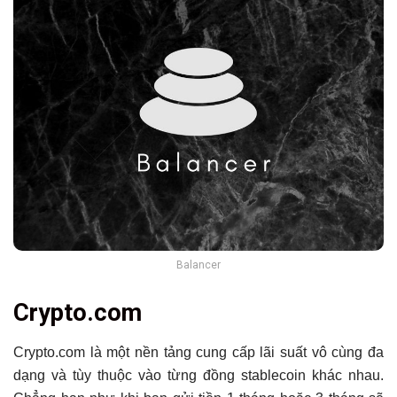
Balancer
Crypto.com
Crypto.com là một nền tảng cung cấp lãi suất vô cùng đa
dạng và tùy thuộc vào từng đồng stablecoin khác nhau.