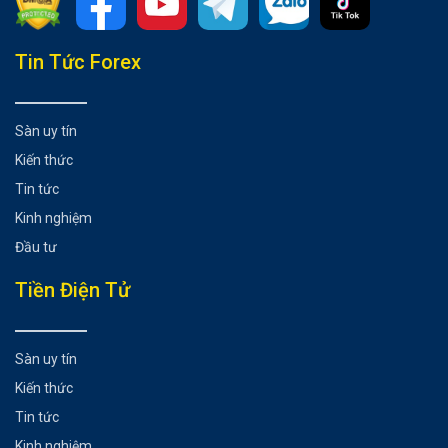
Tổng hợp bài viết
Tin Tức Forex
Anchor Protocol
Stargate
Sàn uy tín
Balancer
Kiến thức
Crypto.com
Tin tức
Compound
Kinh nghiệm
Aave
Đầu tư
Có thể bạn chưa biết
Tiền Điện Tử
Sàn uy tín
Kiến thức
Tin tức
Kinh nghiệm