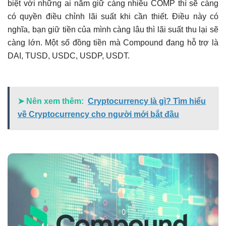
biệt với những ai nắm giữ càng nhiều COMP thì sẽ càng
có quyền điều chỉnh lãi suất khi cần thiết. Điều này có
nghĩa, bạn giữ tiền của mình càng lâu thì lãi suất thu lại sẽ
càng lớn. Một số đồng tiền mà Compound đang hỗ trợ là
DAI, TUSD, USDC, USDP, USDT.
➤ Nên xem thêm:
Cryptocurrency là gì? Tìm hiểu
về Cryptocurrency cho người mới bắt đầu