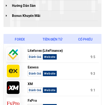
Hướng Dẫn Sàn
Bonus Khuyến Mãi
FOREX
TIỀN ĐIỆN TỬ
CỔ PHIẾU
Liteforex (LiteFinance)
9.5
Đánh Giá
Website
Exness
9.3
Đánh Giá
Website
XM
9.1
Đánh Giá
Website
FxPro