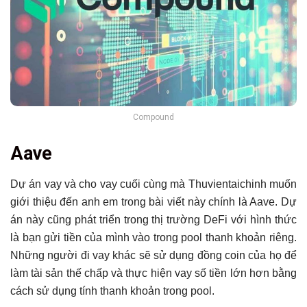
Compound
Aave
Dự án vay và cho vay cuối cùng mà Thuvientaichinh muốn
giới thiệu đến anh em trong bài viết này chính là Aave. Dự
án này cũng phát triển trong thị trường DeFi với hình thức
là bạn gửi tiền của mình vào trong pool thanh khoản riêng.
Những người đi vay khác sẽ sử dụng đồng coin của họ để
làm tài sản thế chấp và thực hiện vay số tiền lớn hơn bằng
cách sử dụng tính thanh khoản trong pool.