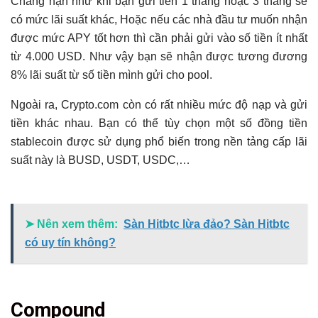
Chẳng hạn như khi bạn gửi tiền 1 tháng hoặc 3 tháng sẽ
có mức lãi suất khác, Hoặc nếu các nhà đầu tư muốn nhận
được mức APY tốt hơn thì cần phải gửi vào số tiền ít nhất
từ 4.000 USD. Như vậy bạn sẽ nhận được tương đương
8% lãi suất từ số tiền mình gửi cho pool.
Ngoài ra, Crypto.com còn có rất nhiều mức độ nạp và gửi
tiền khác nhau. Bạn có thể tùy chọn một số đồng tiền
stablecoin được sử dụng phổ biến trong nền tảng cấp lãi
suất này là BUSD, USDT, USDC,…
➤ Nên xem thêm:
Sàn Hitbtc lừa đảo? Sàn Hitbtc
có uy tín không?
Compound