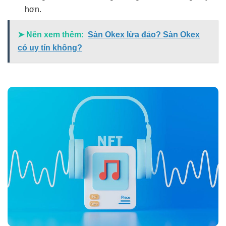
hơn.
➤ Nên xem thêm:
Sàn Okex lừa đảo? Sàn Okex
có uy tín không?