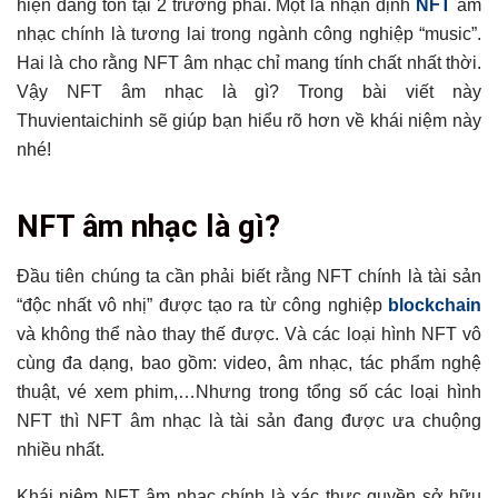
hiện đang tồn tại 2 trường phái. Một là nhận định
NFT
âm
nhạc chính là tương lai trong ngành công nghiệp “music”.
Hai là cho rằng NFT âm nhạc chỉ mang tính chất nhất thời.
Vậy NFT âm nhạc là gì? Trong bài viết này
Thuvientaichinh sẽ giúp bạn hiểu rõ hơn về khái niệm này
nhé!
Tổng hợp bài viết
NFT âm nhạc là gì?
NFT âm nhạc là gì?
Các nghệ sĩ kiếm tiền từ NFT âm nhạc như thế nào?
Đầu tiên chúng ta cần phải biết rằng NFT chính là tài sản
“độc nhất vô nhị” được tạo ra từ công nghiệp
blockchain
Làm thế nào để đầu tư vào NFT âm nhạc?
và không thể nào thay thế được. Và các loại hình NFT vô
Nhận định đánh giá tương lai của NFT âm nhạc
cùng đa dạng, bao gồm: video, âm nhạc, tác phẩm nghệ
Có thể bạn chưa biết
thuật, vé xem phim,…Nhưng trong tổng số các loại hình
NFT thì NFT âm nhạc là tài sản đang được ưa chuộng
nhiều nhất.
Khái niệm NFT âm nhạc chính là xác thực quyền sở hữu