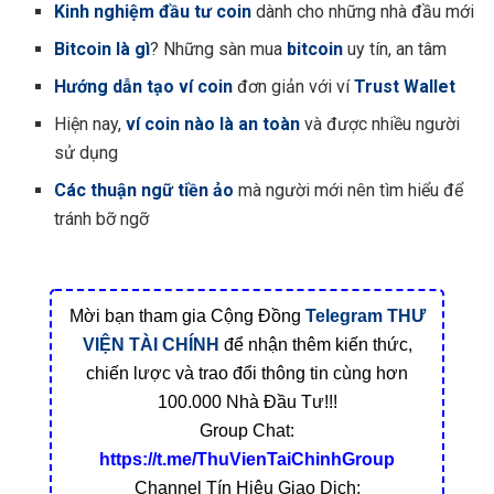
Kinh nghiệm đầu tư coin
dành cho những nhà đầu mới
Bitcoin là gì
? Những sàn mua
bitcoin
uy tín, an tâm
Hướng dẫn tạo ví coin
đơn giản với ví
Trust Wallet
Hiện nay,
ví coin nào là an toàn
và được nhiều người
sử dụng
Các thuận ngữ tiền ảo
mà người mới nên tìm hiểu để
tránh bỡ ngỡ
Mời bạn tham gia Cộng Đồng
Telegram
THƯ
VIỆN TÀI CHÍNH
để nhận thêm kiến thức,
chiến lược và trao đổi thông tin cùng hơn
100.000 Nhà Đầu Tư!!!
Group Chat:
https://t.me/ThuVienTaiChinhGroup
Channel Tín Hiệu Giao Dịch: