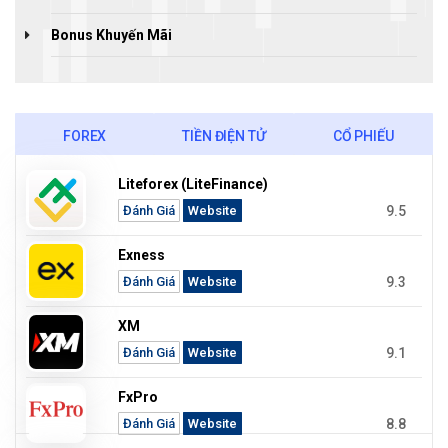
Bonus Khuyến Mãi
FOREX
TIỀN ĐIỆN TỬ
CỔ PHIẾU
Liteforex (LiteFinance)
9.5
Đánh Giá
Website
Exness
9.3
Đánh Giá
Website
XM
9.1
Đánh Giá
Website
FxPro
8.8
Đánh Giá
Website