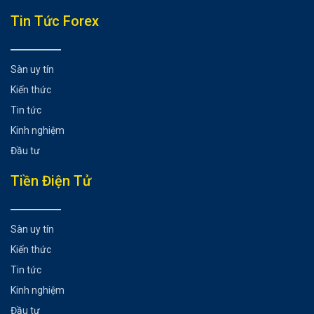
Tổng hợp bài viết
Tin Tức Forex
NFT âm nhạc là gì?
Các nghệ sĩ kiếm tiền từ NFT âm nhạc như thế nào?
Sàn uy tín
Làm thế nào để đầu tư vào NFT âm nhạc?
Kiến thức
Nhận định đánh giá tương lai của NFT âm nhạc
Tin tức
Có thể bạn chưa biết
Kinh nghiệm
Đầu tư
Tiền Điện Tử
Sàn uy tín
Kiến thức
Tin tức
Kinh nghiệm
Đầu tư