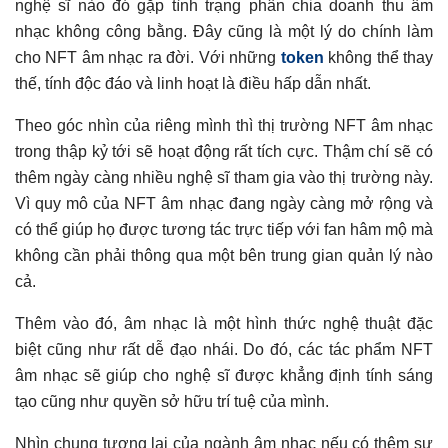
nghệ sĩ nào đó gặp tình trạng phân chia doanh thu âm
nhạc không công bằng. Đây cũng là một lý do chính làm
cho NFT âm nhạc ra đời. Với những
token
không thể thay
thế, tính độc đáo và linh hoạt là điều hấp dẫn nhất.
Theo góc nhìn của riêng mình thì thị trường NFT âm nhạc
trong thập kỷ tới sẽ hoạt động rất tích cực. Thậm chí sẽ có
thêm ngày càng nhiều nghệ sĩ tham gia vào thị trường này.
Vì quy mô của NFT âm nhạc đang ngày càng mở rộng và
có thể giúp họ được tương tác trực tiếp với fan hâm mộ mà
không cần phải thông qua một bên trung gian quản lý nào
cả.
Thêm vào đó, âm nhạc là một hình thức nghệ thuật đặc
biệt cũng như rất dễ đạo nhái. Do đó, các tác phẩm NFT
âm nhạc sẽ giúp cho nghệ sĩ được khẳng định tính sáng
tạo cũng như quyền sở hữu trí tuệ của mình.
Nhìn chung tương lai của ngành âm nhạc nếu có thêm sự