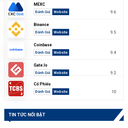
MEXC
9.6
Đánh Giá
Website
Binance
9.5
Đánh Giá
Website
Coinbase
9.4
Đánh Giá
Website
Gate.io
9.2
Đánh Giá
Website
Cổ Phiếu
10
Đánh Giá
Website
TIN TỨC NỔI BẬT