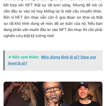
kết hợp với NFT thật sự rất tươi sáng. Nhưng để nói có
nên đầu tư vào nó hay không lại là một câu chuyện khác.
Bởi vì NFT âm nhạc vẫn còn ở giai đoạn sơ khai và thật
sự rất khó hình dung về mức độ an toàn của nó. Nếu bạn
đang phân vân muốn đầu tư vào NFT âm nhạc thì cần phải
nghiên cứu thật kỹ lưỡng nhé!
➤ Nên xem thêm:
Mức dừng lệnh là gì? Stop out
level là gì?