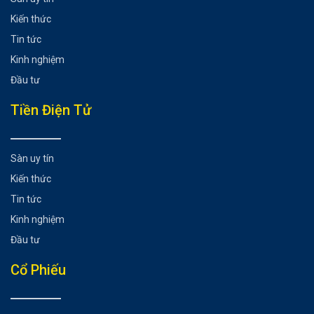
Scale out của vị thế là gì?
Kiến thức
Lợi ích của phương pháp Scale out và Scale in
Tin tức
Hạn chế của phương pháp Scale out và Scale in
Kinh nghiệm
Kết luận
Đầu tư
Có thể bạn chưa biết
Tiền Điện Tử
Sàn uy tín
Kiến thức
Tin tức
Kinh nghiệm
Đầu tư
Cổ Phiếu