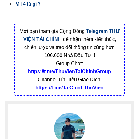
MT4 là gì ?
Mời bạn tham gia Cộng Đồng
Telegram
THƯ
VIỆN TÀI CHÍNH
để nhận thêm kiến thức,
chiến lược và trao đổi thông tin cùng hơn
100.000 Nhà Đầu Tư!!!
Group Chat:
https://t.me/ThuVienTaiChinhGroup
Channel Tín Hiệu Giao Dịch:
https://t.me/TaiChinhThuVien