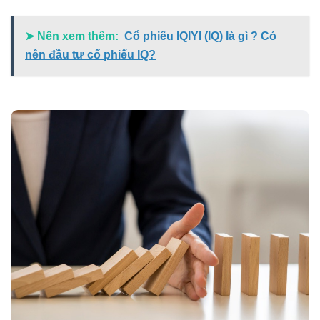
➤ Nên xem thêm:
Cổ phiếu IQIYI (IQ) là gì ? Có
nên đầu tư cổ phiếu IQ?