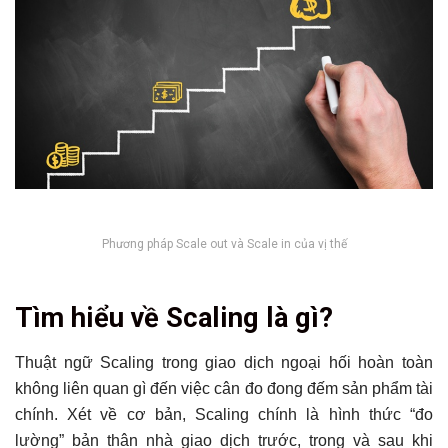
Phương pháp Scale out và Scale in của vị thế
Tổng hợp bài viết
Tìm hiểu về Scaling là gì?
Tìm hiểu về Scaling là gì?
Scale in của vị thế là gì?
Thuật ngữ Scaling trong giao dịch ngoại hối hoàn toàn
không liên quan gì đến việc cân đo đong đếm sản phẩm tài
Scale out của vị thế là gì?
chính. Xét về cơ bản, Scaling chính là hình thức “đo
Lợi ích của phương pháp Scale out và Scale in
lường” bản thân nhà giao dịch trước, trong và sau khi
Hạn chế của phương pháp Scale out và Scale in