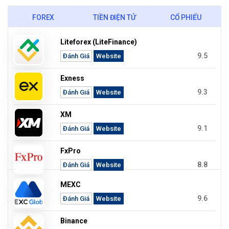
FOREX
TIỀN ĐIỆN TỬ
CỔ PHIẾU
Liteforex (LiteFinance)
9.5
Đánh Giá
Website
Exness
9.3
Đánh Giá
Website
XM
9.1
Đánh Giá
Website
FxPro
8.8
Đánh Giá
Website
MEXC
9.6
Đánh Giá
Website
Binance