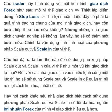
Các
trader
hãy hình dung về một tiến trình
giao dịch
Forex
như sau: mở vị thế giao dịch => Thiết lập điểm
dừng lỗ
Stop Loss
=> Thu lợi nhuận. Liệu đây có phải là
quá trình trading chung của mọi nhà giao dịch, hay còn
bước tiếp theo nào nữa không? Nhưng những nhà giao
dịch chuyên nghiệp sẽ không làm vậy, họ sẽ có thêm một
bước nữa. Chính là vận dụng tính linh hoạt của phương
pháp Scale out và
Scale in
của vị thế.
Câu hỏi đặt ra là làm thế nào để sử dụng phương pháp
Scale out và Scale in của vị thế như một vũ khí giao dịch
lợi hại? Đối với các nhà giao dịch vào nhiều lệnh cùng một
lúc thì họ sẽ sử dụng Scale out và Scale in để quản trị rủi
ro một cách linh hoạt nhất có thể.
Hay nói cách khác nếu nhà giao dịch biết cách sử dụng
phương pháp Scale out và Scale in sẽ tối đa hóa nguồn
lợi nhuận Forex
của mình vì giao dịch hiệu quả hơn.