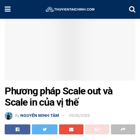
Home
Kiến Thức
Phương pháp Scale out và
Scale in của vị thế
By
NGUYỄN MINH TÂM
05/02/2023