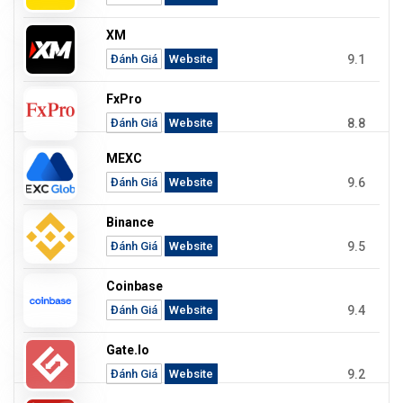
XM
9.1
Đánh Giá
Website
FxPro
8.8
Đánh Giá
Website
MEXC
9.6
Đánh Giá
Website
Binance
9.5
Đánh Giá
Website
Coinbase
9.4
Đánh Giá
Website
Gate.io
9.2
Đánh Giá
Website