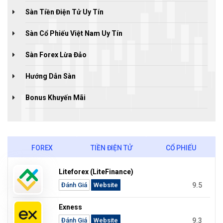
Sàn Tiền Điện Tử Uy Tín
Sàn Cổ Phiếu Việt Nam Uy Tín
Sàn Forex Lừa Đảo
Hướng Dẫn Sàn
Bonus Khuyến Mãi
FOREX
TIỀN ĐIỆN TỬ
CỔ PHIẾU
Liteforex (LiteFinance)
9.5
Đánh Giá
Website
Exness
9.3
Đánh Giá
Website