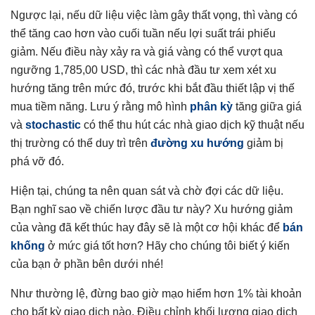
Ngược lại, nếu dữ liệu việc làm gây thất vọng, thì vàng có
thể tăng cao hơn vào cuối tuần nếu lợi suất trái phiếu
giảm. Nếu điều này xảy ra và giá vàng có thể vượt qua
ngưỡng 1,785,00 USD, thì các nhà đầu tư xem xét xu
hướng tăng trên mức đó, trước khi bắt đầu thiết lập vị thế
mua tiềm năng. Lưu ý rằng mô hình
phân kỳ
tăng giữa giá
và
stochastic
có thể thu hút các nhà giao dịch kỹ thuật nếu
thị trường có thể duy trì trên
đường xu hướng
giảm bị
phá vỡ đó.
Hiện tại, chúng ta nên quan sát và chờ đợi các dữ liệu.
Bạn nghĩ sao về chiến lược đầu tư này? Xu hướng giảm
của vàng đã kết thúc hay đây sẽ là một cơ hội khác để
bán
khống
ở mức giá tốt hơn? Hãy cho chúng tôi biết ý kiến
của bạn ở phần bên dưới nhé!
Như thường lệ, đừng bao giờ mạo hiểm hơn 1% tài khoản
cho bất kỳ giao dịch nào. Điều chỉnh khối lượng giao dịch