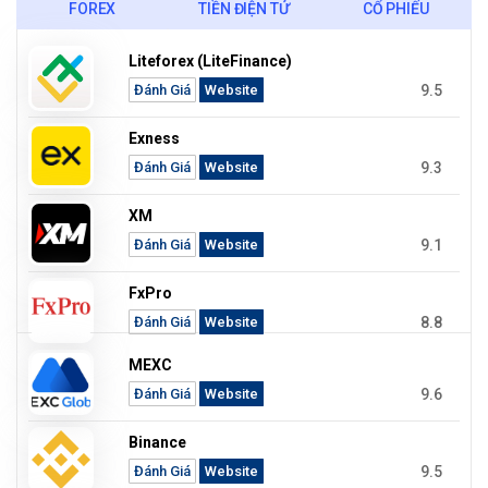
FOREX
TIỀN ĐIỆN TỬ
CỔ PHIẾU
Liteforex (LiteFinance)
9.5
Đánh Giá
Website
Exness
9.3
Đánh Giá
Website
XM
9.1
Đánh Giá
Website
FxPro
8.8
Đánh Giá
Website
MEXC
9.6
Đánh Giá
Website
Binance
9.5
Đánh Giá
Website