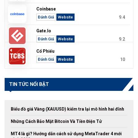
Coinbase
9.4
Đánh Giá
Website
Gate.io
9.2
Đánh Giá
Website
Cổ Phiếu
10
Đánh Giá
Website
TIN TỨC NỔI BẬT
Biểu đồ giá Vàng (XAUUSD) kiểm tra lại mô hình hai đỉnh
Những Cách Bảo Mật Bitcoin Và Tiền Điện Tử
MT4 là gì? Hướng dẫn cách sử dụng MetaTrader 4 mới