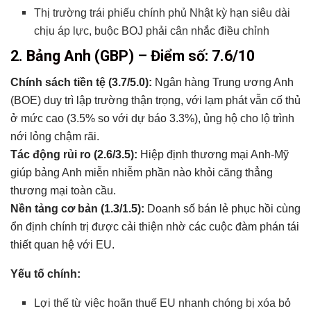
Thị trường trái phiếu chính phủ Nhật kỳ hạn siêu dài
chịu áp lực, buộc BOJ phải cân nhắc điều chỉnh
2. Bảng Anh (GBP) – Điểm số: 7.6/10
Chính sách tiền tệ (3.7/5.0):
Ngân hàng Trung ương Anh
(BOE) duy trì lập trường thận trọng, với lạm phát vẫn cố thủ
ở mức cao (3.5% so với dự báo 3.3%), ủng hộ cho lộ trình
nới lỏng chậm rãi.
Tác động rủi ro (2.6/3.5):
Hiệp định thương mại Anh-Mỹ
giúp bảng Anh miễn nhiễm phần nào khỏi căng thẳng
thương mại toàn cầu.
Nền tảng cơ bản (1.3/1.5):
Doanh số bán lẻ phục hồi cùng
ổn định chính trị được cải thiện nhờ các cuộc đàm phán tái
thiết quan hệ với EU.
Yếu tố chính:
Lợi thế từ việc hoãn thuế EU nhanh chóng bị xóa bỏ