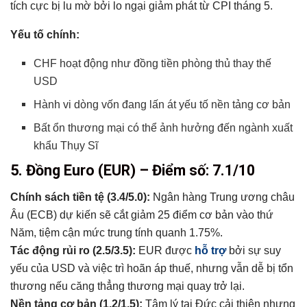
tích cực bị lu mờ bởi lo ngại giảm phát từ CPI tháng 5.
Yếu tố chính:
CHF hoạt động như đồng tiền phòng thủ thay thế
USD
Hành vi dòng vốn đang lấn át yếu tố nền tảng cơ bản
Bất ổn thương mại có thể ảnh hưởng đến ngành xuất
khẩu Thụy Sĩ
5. Đồng Euro (EUR) – Điểm số: 7.1/10
Chính sách tiền tệ (3.4/5.0):
Ngân hàng Trung ương châu
Âu (ECB) dự kiến sẽ cắt giảm 25 điểm cơ bản vào thứ
Năm, tiệm cận mức trung tính quanh 1.75%.
Tác động rủi ro (2.5/3.5):
EUR được
hỗ trợ
bởi sự suy
yếu của USD và việc trì hoãn áp thuế, nhưng vẫn dễ bị tổn
thương nếu căng thẳng thương mại quay trở lại.
Nền tảng cơ bản (1.2/1.5):
Tâm lý tại Đức cải thiện nhưng