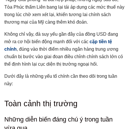
Tòa Phúc thẩm Liên bang lại tái áp dụng các mức thuế này
trong lúc chờ xem xét lại, khiến tương lai chính sách
thương mại của Mỹ càng thêm khó đoán.
Không chỉ vậy, đà suy yếu gần đây của đồng USD đang
mở ra cơ hội biến động mạnh đối với các
cặp tiền tệ
chính
, đúng vào thời điểm nhiều ngân hàng trung ương
chuẩn bị bước vào giai đoạn điều chỉnh chính sách lớn có
thể định hình lại cục diện thị trường ngoại hối.
Dưới đây là những yếu tố chính cần theo dõi trong tuần
này:
Tổng hợp bài viết
Toàn cảnh thị trường
Toàn cảnh thị trường
Những diễn biến đáng chú ý trong tuần vừa qua
Những diễn biến đáng chú ý trong tuần
Diễn biến từ các ngân hàng trung ương
vừa qua