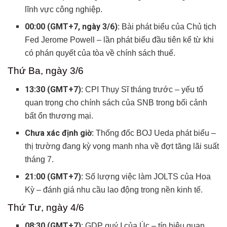
lĩnh vực công nghiệp.
00:00 (GMT+7, ngày 3/6):
Bài phát biểu của Chủ tịch
Fed Jerome Powell – lần phát biểu đầu tiên kể từ khi
có phán quyết của tòa về chính sách thuế.
Thứ Ba, ngày 3/6
13:30 (GMT+7):
CPI Thụy Sĩ tháng trước – yếu tố
quan trọng cho chính sách của SNB trong bối cảnh
bất ổn thương mại.
Chưa xác định giờ:
Thống đốc BOJ Ueda phát biểu –
thị trường đang kỳ vọng manh nha về đợt tăng lãi suất
tháng 7.
21:00 (GMT+7):
Số lượng việc làm JOLTS của Hoa
Kỳ – đánh giá nhu cầu lao động trong nền kinh tế.
Thứ Tư, ngày 4/6
08:30 (GMT+7):
GDP quý I của Úc – tín hiệu quan