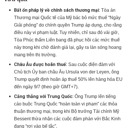
Số liệu kinh tế nổi bật
Bất ổn pháp lý về chính sách thương mại:
Tòa án
Sự kiện rủi ro & phản ứng thị trường
Thương mại Quốc tế của Mỹ bác bỏ mức thuế “Ngày
Bảng Xếp Hạng Cơ Bản Thị Trường Ngoại Hối: Cập Nhật
Tuần Này
Giải phóng” do chính quyền Trump áp dụng, cho rằng
điều này vi phạm luật. Tuy nhiên, chỉ sau đó vài giờ,
1. Đồng Yên Nhật (JPY) – Điểm số: 8.2/10
Tòa Phúc thẩm Liên bang đã phục hồi các mức thuế
2. Bảng Anh (GBP) – Điểm số: 7.6/10
này trong khi chờ đánh giá lại, gây ra làn sóng hoang
3. Đô la Mỹ (USD) – Điểm số: 7.5/10
mang trên thị trường.
4. Franc Thụy Sĩ (CHF) – Điểm số: 7.3/10
Châu Âu được hoãn thuế:
Sau cuộc điện đàm với
5. Đồng Euro (EUR) – Điểm số: 7.1/10
Chủ tịch Ủy ban châu Âu Ursula von der Leyen, ông
6. Đô la Canada (CAD) – Điểm số: 6.9/10
Trump quyết định hoãn áp thuế 50% lên hàng hóa EU
7. Đô la Úc (AUD) – Điểm số: 6.5/10
đến ngày 9/7 (theo giờ GMT+7).
8. Đô la New Zealand (NZD) – Điểm số: 5.8/10
Căng thẳng với Trung Quốc:
Ông Trump lên tiếng
Những Chủ Đề Kinh Tế – Tài Chính Đáng Chú Ý Trong
Tuần (2–6/6/2025)
cáo buộc Trung Quốc “hoàn toàn vi phạm” các thỏa
1. Gia Tăng Sự Khác Biệt Trong Chính Sách Tiền Tệ
thuận thương mại, trong khi Bộ trưởng Tài chính Mỹ
Toàn Cầu
Bessent thừa nhận các cuộc đàm phán với Bắc Kinh
2. Bất Ổn Pháp Lý Trong Chính Sách Thương Mại Hoa
đang “rơi vào bế tắc”.