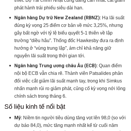
thiết. Bộ Tài chính Nhật cũng đang cân nhắc cắt giảm
Có thể bạn chưa biết
phát hành trái phiếu siêu dài hạn.
Ngân hàng Dự trữ New Zealand (RBNZ):
Hạ lãi suất
đúng kỳ vọng 25 điểm cơ bản về mức 3,25%, nhưng
gây bất ngờ với tỷ lệ biểu quyết 5-1 thiên về lập
trường “diều hâu”. Thống đốc Hawkesby đưa ra định
hướng ở “vùng trung lập”, ám chỉ khả năng giữ
nguyên lãi suất trong thời gian tới.
Ngân hàng Trung ương châu Âu (ECB):
Quan điểm
nội bộ ECB vẫn chia rẽ. Thành viên Patsalides phản
đối việc cắt giảm lãi suất mạnh tay, trong khi Simkus
nhấn mạnh rủi ro giảm phát, củng cố kỳ vọng nới lỏng
chính sách trong tháng 6.
Số liệu kinh tế nổi bật
Mỹ:
Niềm tin người tiêu dùng tăng vọt lên 98,0 (so với
dự báo 84,0), mức tăng mạnh nhất kể từ cuối năm