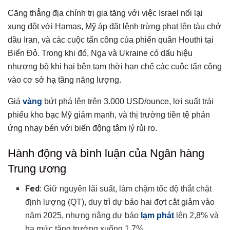
3. CAD: 7.2/10
Căng thẳng địa chính trị gia tăng với việc Israel nối lại
4. CHF: 7.1/10
xung đột với Hamas, Mỹ áp đặt lệnh trừng phạt lên tàu chở
5. Bảng Anh: 6,5/10
dầu Iran, và các cuộc tấn công của phiến quân Houthi tại
6. EUR: 6.2/10
Biển Đỏ. Trong khi đó, Nga và Ukraine có dấu hiệu
nhượng bộ khi hai bên tạm thời hạn chế các cuộc tấn công
7. Úc: 5,7/10
vào cơ sở hạ tầng năng lượng.
8. Đô la New Zealand: 5,5/10
Chủ đề chính cần chú ý
Giá
vàng
bứt phá lên trên 3.000 USD/ounce, lợi suất trái
1. Chênh lệch chính sách tiền tệ
phiếu kho bạc Mỹ giảm mạnh, và thị trường tiền tệ phản
2. Bất ổn trong chính sách thương mại
ứng nhạy bén với biến động tâm lý rủi ro.
3. Lạm phát kéo dài
Hành động và bình luận của Ngân hàng
4. Rủi ro địa chính trị
Trung ương
5. Nguy cơ suy giảm tăng trưởng toàn cầu
Forex tuần (24 – 28/3)
Fed
: Giữ nguyên lãi suất, làm chậm tốc độ thắt chặt
Dữ liệu kinh tế quan trọng được công bố
định lượng (QT), duy trì dự báo hai đợt cắt giảm vào
Hoa Kỳ
năm 2025, nhưng nâng dự báo
lạm phát
lên 2,8% và
Châu Âu
hạ mức tăng trưởng xuống 1,7%.