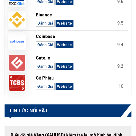
9.6
Đánh Giá
Website
Binance
9.5
Đánh Giá
Website
Coinbase
9.4
Đánh Giá
Website
Gate.io
9.2
Đánh Giá
Website
Cổ Phiếu
10
Đánh Giá
Website
TIN TỨC NỔI BẬT
Biểu đồ giá Vàng (XAUUSD) kiểm tra lại mô hình hai đỉnh