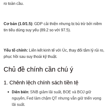
ro toàn cầu.
Cơ bản (1.0/1.5):
GDP cải thiện nhưng bị bù trừ bởi niềm
tin tiêu dùng suy yếu (89.2 so với 97.5).
Yếu tố chính:
Liên kết kinh tế với Úc, thay đổi tâm lý rủi ro,
phục hồi sau suy thoái kỹ thuật.
Chủ đề chính cần chú ý
1. Chênh lệch chính sách tiền tệ
Diễn biến:
SNB giảm lãi suất, BOE và BOJ giữ
nguyên, Fed làm chậm QT nhưng vẫn giữ triển vọng
lãi suất.