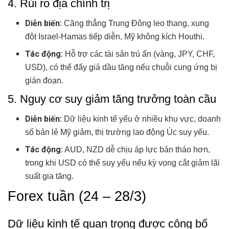
4. Rủi ro địa chính trị
Diễn biến:
Căng thẳng Trung Đông leo thang, xung
đột Israel-Hamas tiếp diễn, Mỹ không kích Houthi.
Tác động:
Hỗ trợ các tài sản trú ẩn (vàng, JPY, CHF,
USD), có thể đẩy giá dầu tăng nếu chuỗi cung ứng bị
gián đoạn.
5. Nguy cơ suy giảm tăng trưởng toàn cầu
Diễn biến:
Dữ liệu kinh tế yếu ở nhiều khu vực, doanh
số bán lẻ Mỹ giảm, thị trường lao động Úc suy yếu.
Tác động:
AUD, NZD dễ chịu áp lực bán tháo hơn,
trong khi USD có thể suy yếu nếu kỳ vọng cắt giảm lãi
suất gia tăng.
Forex tuần (24 – 28/3)
Dữ liệu kinh tế quan trọng được công bố