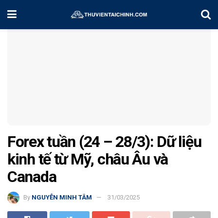
Home
Chiến Lược Đầu Tư
Forex tuần (24 – 28/3): Dữ liệu
kinh tế từ Mỹ, châu Âu và
Canada
By
NGUYỄN MINH TÂM
31/03/2025