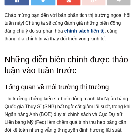
Chào mừng bạn đến với bản phân tích thị trường ngoại hối
tuần này! Chúng ta sẽ cùng đánh giá những biến động
đáng chú ý do sự phân hóa
chính sách tiền tệ
, căng
thẳng địa chính trị và thay đổi triển vọng kinh tế.
Tổng hợp bài viết
Những diễn biến chính được thảo
Những diễn biến chính được thảo luận vào tuần trước
luận vào tuần trước
Tổng quan về môi trường thị trường
Hành động và bình luận của Ngân hàng Trung ương
Tổng quan về môi trường thị trường
Các bản phát hành kinh tế đáng chú ý
Sự kiện rủi ro và phản ứng của thị trường
Thị trường chứng kiến sự biến động mạnh khi Ngân hàng
Quốc gia Thụy Sĩ (SNB) bất ngờ cắt giảm lãi suất, trong khi
Bảng xếp hạng FX cơ bản
Ngân hàng Anh (BOE) duy trì chính sách và Cục Dự trữ
Kết quả hệ thống chấm điểm (thang điểm 1-10)
Liên bang Mỹ (Fed) làm chậm quá trình thu hẹp bảng cân
1. Yên Nhật: 8.0/10
đối kế toán nhưng vẫn giữ nguyên định hướng lãi suất.
2. Đô la Mỹ: 7,7/10