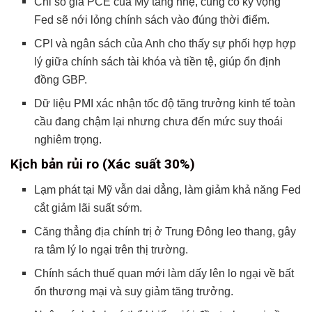
Chỉ số giá PCE của Mỹ tăng nhẹ, củng cố kỳ vọng
Fed sẽ nới lỏng chính sách vào đúng thời điểm.
CPI và ngân sách của Anh cho thấy sự phối hợp hợp
lý giữa chính sách tài khóa và tiền tệ, giúp ổn định
đồng GBP.
Dữ liệu PMI xác nhận tốc độ tăng trưởng kinh tế toàn
cầu đang chậm lại nhưng chưa đến mức suy thoái
nghiêm trọng.
Kịch bản rủi ro (Xác suất 30%)
Lạm phát tại Mỹ vẫn dai dẳng, làm giảm khả năng Fed
cắt giảm lãi suất sớm.
Căng thẳng địa chính trị ở Trung Đông leo thang, gây
ra tâm lý lo ngại trên thị trường.
Chính sách thuế quan mới làm dấy lên lo ngại về bất
ổn thương mại và suy giảm tăng trưởng.