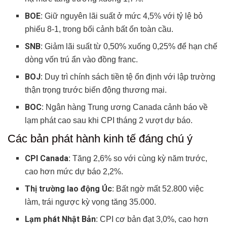
Khu vực Châu Á – Thái Bình Dương
BOE
: Giữ nguyên lãi suất ở mức 4,5% với tỷ lệ bỏ
Canada
phiếu 8-1, trong bối cảnh bất ổn toàn cầu.
Sự kiện Ngân hàng Trung ương
SNB
: Giảm lãi suất từ 0,50% xuống 0,25% để hạn chế
Những rủi ro và sự kiện chính trị cần theo dõi
dòng vốn trú ẩn vào đồng franc.
Ba kịch bản thị trường tiềm năng
BOJ
: Duy trì chính sách tiền tệ ổn định với lập trường
Kịch bản cơ bản (Xác suất 60%)
thận trọng trước biến động thương mại.
Kịch bản rủi ro (Xác suất 30%)
BOC
: Ngân hàng Trung ương Canada cảnh báo về
Kịch bản tích cực (Xác suất 10%)
lạm phát cao sau khi CPI tháng 2 vượt dự báo.
Có thể bạn chưa biết
Các bản phát hành kinh tế đáng chú ý
CPI Canada
: Tăng 2,6% so với cùng kỳ năm trước,
cao hơn mức dự báo 2,2%.
Thị trường lao động Úc
: Bất ngờ mất 52.800 việc
làm, trái ngược kỳ vọng tăng 35.000.
Lạm phát Nhật Bản
: CPI cơ bản đạt 3,0%, cao hơn