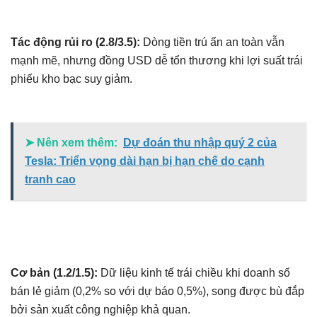
Tác động rủi ro (2.8/3.5):
Dòng tiền trú ẩn an toàn vẫn
mạnh mẽ, nhưng đồng USD dễ tổn thương khi lợi suất trái
phiếu kho bạc suy giảm.
➤ Nên xem thêm:
Dự đoán thu nhập quý 2 của
Tesla: Triển vọng dài hạn bị hạn chế do cạnh
tranh cao
Cơ bản (1.2/1.5):
Dữ liệu kinh tế trái chiều khi doanh số
bán lẻ giảm (0,2% so với dự báo 0,5%), song được bù đắp
bởi sản xuất công nghiệp khả quan.