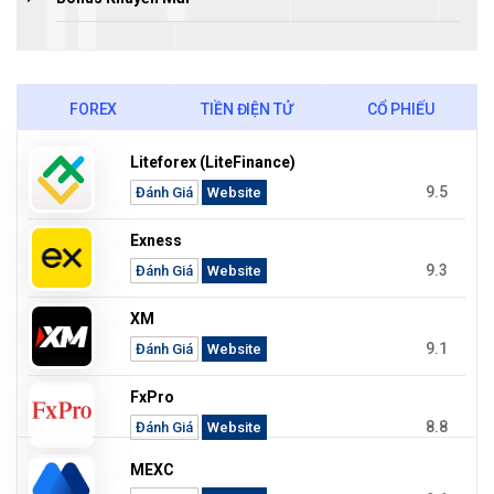
FOREX
TIỀN ĐIỆN TỬ
CỔ PHIẾU
Liteforex (LiteFinance)
9.5
Đánh Giá
Website
Exness
9.3
Đánh Giá
Website
XM
9.1
Đánh Giá
Website
FxPro
8.8
Đánh Giá
Website
MEXC